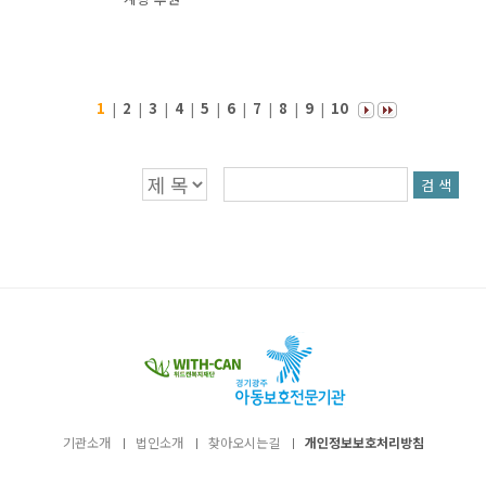
1
|
2
|
3
|
4
|
5
|
6
|
7
|
8
|
9
|
10
검 색
기관소개
법인소개
찾아오시는길
개인정보보호처리방침